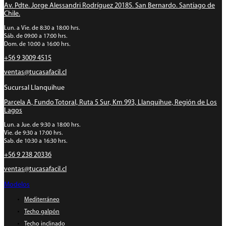
Av. Pdte. Jorge Alessandri Rodríguez 20185. San Bernardo. Santiago de
Chile.
Lun. a Vie. de 8:30 a 18:00 hrs.
Sáb. de 09:00 a 17:00 hrs.
Dom. de 10:00 a 16:00 hrs.
+56 9 3009 4515
ventas@tucasafacil.cl
Sucursal Llanquihue
Parcela A, Fundo Totoral, Ruta 5 Sur, Km 993, Llanquihue, Región de Los
Lagos
Lun. a Jue. de 9:30 a 18:00 hrs.
Vie. de 9:30 a 17:00 hrs.
Sab. de 10:30 a 16:30 hrs.
+56 9 238 20336
ventas@tucasafacil.cl
Modelos
Mediterráneo
Techo galpón
Techo inclinado