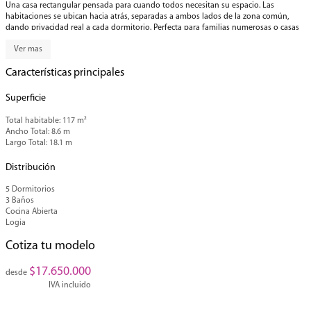
Una casa rectangular pensada para cuando todos necesitan su espacio. Las
habitaciones se ubican hacia atrás, separadas a ambos lados de la zona común,
dando privacidad real a cada dormitorio. Perfecta para familias numerosas o casas
de vacaciones donde llegan visitas. La zona de reunión queda en el centro,
Ver mas
conectando todo sin que tengas que cruzar piezas ajenas. Espacios claros,
circulación que funciona, y todos contentos bajo el mismo techo.
Características principales
5 Dormitorios
3 Baños
Superficie
Cocina Abierta
Logia
Total habitable: 117 m²
Ancho Total: 8.6 m
Beneficios Clave
Largo Total: 18.1 m
Ahorro Energético: Reduce hasta un 40% en tu consumo de energía.
Distribución
Construcción Rápida: Tu casa lista en semanas, no en años.
Diseño Inteligente: Cada espacio está pensado para maximizar tu confort o el
5 Dormitorios
retorno de tu inversión.
3 Baños
Resistencia y Durabilidad: Una estructura que protege lo que más amas y asegura
Cocina Abierta
tu tranquilidad.
Logia
Agenda una asesoría personalizada y descubre cómo el modelo Mirador 117 M²
Cotiza tu modelo
puede convertirse en la casa de tus sueños o en la mejor inversión de tu vida
$
17.650.000
IVA incluido